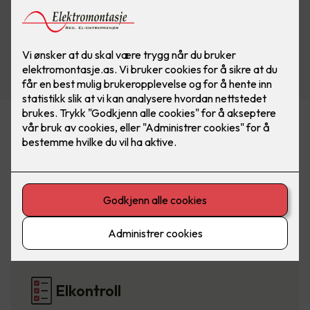
Belysning
Elbillading
Elkontroll