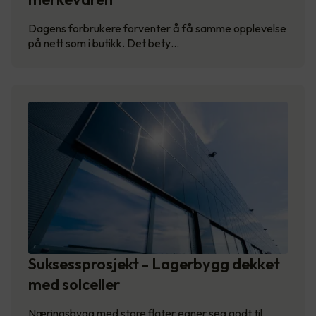
Dagens forbrukere forventer å få samme opplevelse
på nett som i butikk. Det bety…
Suksessprosjekt - Lagerbygg dekket
med solceller
Næringsbygg med store flater egner seg godt til