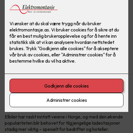
Elbil er fremtiden. Gjør hverdagen til ansatte og gjester
enklere ved å installere ladeanlegg på arbeidsplassen.
Foto: Marthe Thu (Zaptec)
Utskifting til elbiler
Elbiler har raskt inntatt veiene i Norge, og med den økende
populariteten blir behovet for tilgjengelige ladestasjoner
stadig mer viktig – spesielt for bedrifter og hoteller.