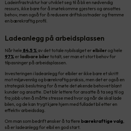
Ladeinfrastruktur har utviklet seg til å bli en nødvendig
ressurs, ikke bare for å imøtekomme gjesters og ansattes
behov, men også for å redusere driftskostnader og fremme
en bærekraftig profil.
Ladeanlegg på arbeidsplassen
Når hele
84,5 %
av det totale nybilsalget er
elbiler
og hele
97%
er
ladbare biler
totalt, ser man et stort behov for
tilpasninger på arbeidsplassen.
Investeringen i ladeanlegg for elbiler er ikke bare et skritt
mot miljøvennlig og bærekraftig praksis, men det er også en
strategisk beslutning for å møte det økende behovet blant
kunder og ansatte. Det blir lettere for ansatte å ta seg til og
fra jobb uten å måtte stresse med hvor og når de skal lade
bilen, og de kan trygt kjøre hjem med fulladet bil etter en
effektiv arbeidsdag.
Om man som bedrift ønsker å ta flere
bærekraftige valg
,
så er ladeanlegg for elbil en god start.