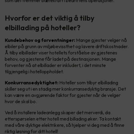
som det fremmer bærekraft i bedriftens operasjoner.
Hvorfor er det viktig å tilby
elbillading på hoteller?
Kundebehov og forventninger:
Mange gjester velger nå
elbiler på grunn av miljøbevissthet og lavere driftskostnader.
Å tilby elbillader viser hotellets forståelse av gjestenes
behov, og gjestene får ladet på destinasjonen. Mange
forventer nå at elbillader er inkludert, i det minste
tilgjengelig i hotelloppholdet.
Konkurransedyktighet:
Hoteller som tilbyr elbillading
skiller seg ut i en stadig mer konkurransedyktig bransje. Det
kan være en avgjørende faktor for gjester når de velger
hvor de skal bo.
Ved å installere ladeanlegg skaper det merverdi, da
etterspørselen etter hotell med billading øker. Ta kontakt
med våre dyktige elektrikere, så hjelper vi deg med å finne
riktig løsning for ditt hotell!