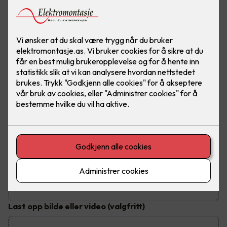
Send inn din henvendelse
Fyll ut dine kontaktopplysninger og send inn kontaktskjema.
Du vil bli kontaktet innen tre virkedager
Hva trenger du hjelp til?
Emne
*
Beskrivelse av jobben
Last opp bilde eller video
(valgfritt)