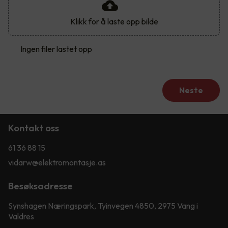
Klikk for å laste opp bilde
Ingen filer lastet opp
Neste
Kontakt oss
61 36 88 15
vidarw@elektromontasje.as
Besøksadresse
Synshagen Næringspark, Tyinvegen 4850, 2975 Vang i
Valdres