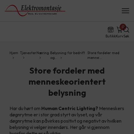
0
Butikk
Kurv
Søk
Hjem
Tjenester
Næring
Belysning for bedrift
Store fordeler med
og…
menne…
Store fordeler med
menneskeorientert
belysning
Har du hørt om
Human Centric Lighting?
Menneskers
døgnrytme er i stor grad styrt av lyset, og vår
døgnrytme kan påvirkes positivt og negativt av hvilken
belysning vi velger innendørs. Her går vi gjennom
hvorfor dette er så viktig.