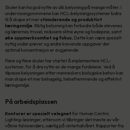
Skoler kan ha god nytte av slik belysning på mange måter. I
undervisningsrommene kan HCL-belysningssystemer bidra
til å skape et mer
stimulerende og produktivt
læringsmiljø
. Riktig belysning kan forbedre både elevenes
og lærernes trivsel, redusere slitne øyne og hodepine, samt
øke oppmerksomhet og fokus.
Dette kan være spesielt
nyttig under prøver og andre krevende oppgaver der
optimal konsentrasjon er avgjørende.
Flere og flere skoler har startet å implementere HCL-
systemer, for å dra nytte av de mange fordelene. Ved å
tilpasse belysningen etter menneskers biologiske behov kan
man skape et mer behagelig, helsefremmende og effektivt
læringsmiljø.
På arbeidsplassen
Kontorer er spesielt velegnet
for Human Centric
Lighting-løsninger, ettersom vi tilbringer det meste av vår
våkne tid innendørs, særlig på vinterhalvåret. Rapporter fra