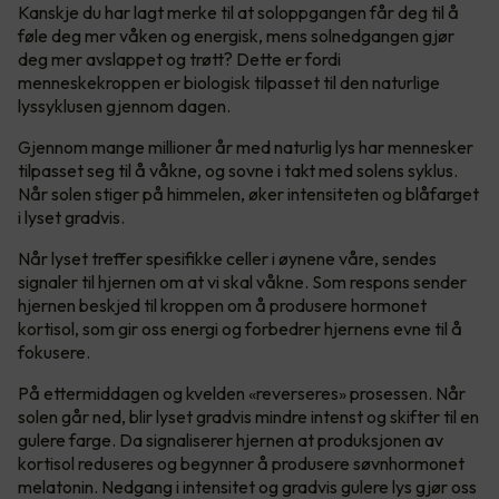
Kanskje du har lagt merke til at soloppgangen får deg til å
føle deg mer våken og energisk, mens solnedgangen gjør
deg mer avslappet og trøtt? Dette er fordi
menneskekroppen er biologisk tilpasset til den naturlige
lyssyklusen gjennom dagen.
Gjennom mange millioner år med naturlig lys har mennesker
tilpasset seg til å våkne, og sovne i takt med solens syklus.
Når solen stiger på himmelen, øker intensiteten og blåfarget
i lyset gradvis.
Når lyset treffer spesifikke celler i øynene våre, sendes
signaler til hjernen om at vi skal våkne. Som respons sender
hjernen beskjed til kroppen om å produsere hormonet
kortisol, som gir oss energi og forbedrer hjernens evne til å
fokusere.
På ettermiddagen og kvelden «reverseres» prosessen. Når
solen går ned, blir lyset gradvis mindre intenst og skifter til en
gulere farge. Da signaliserer hjernen at produksjonen av
kortisol reduseres og begynner å produsere søvnhormonet
melatonin. Nedgang i intensitet og gradvis gulere lys gjør oss