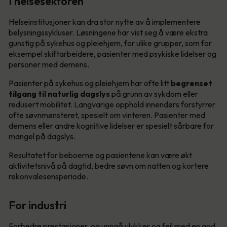
I helsesektoren
Helseinstitusjoner kan dra stor nytte av å implementere
belysningssykluser. Løsningene har vist seg å være ekstra
gunstig på sykehus og pleiehjem, for ulike grupper, som for
eksempel skiftarbeidere, pasienter med psykiske lidelser og
personer med demens.
Pasienter på sykehus og pleiehjem har ofte litt
begrenset
tilgang til naturlig dagslys
på grunn av sykdom eller
redusert mobilitet. Langvarige opphold innendørs forstyrrer
ofte søvnmønsteret, spesielt om vinteren. Pasienter med
demens eller andre kognitive lidelser er spesielt sårbare for
mangel på dagslys.
Resultatet for beboerne og pasientene kan være økt
aktivitetsnivå på dagtid, bedre søvn om natten og kortere
rekonvalesensperiode.
For industri
Forbedre prestasjoner, og unngå ulykker og feil med en god