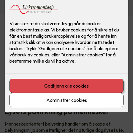
Menneskeorientert belysning (HCL) tar en helhetlig
tilnærming til å forstå hvordan lys påvirker mennesker.
Lysets påvirkning på mennesker
Menneskeorientert belysning handler om å skape et
belysningsmiljø som etterligner det naturlige dagslyset ute.