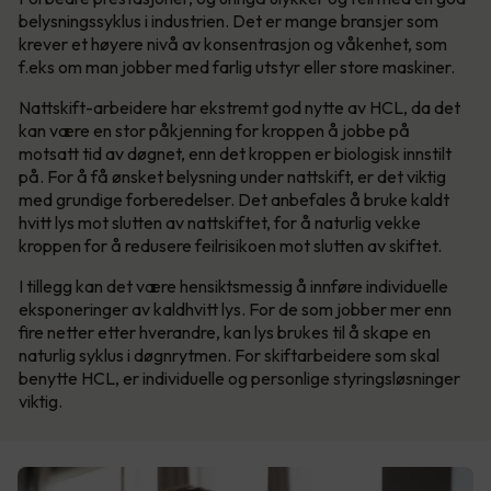
belysningssyklus i industrien. Det er mange bransjer som
krever et høyere nivå av konsentrasjon og våkenhet, som
f.eks om man jobber med farlig utstyr eller store maskiner.
Nattskift-arbeidere har ekstremt god nytte av HCL, da det
kan være en stor påkjenning for kroppen å jobbe på
motsatt tid av døgnet, enn det kroppen er biologisk innstilt
på. For å få ønsket belysning under nattskift, er det viktig
med grundige forberedelser. Det anbefales å bruke kaldt
hvitt lys mot slutten av nattskiftet, for å naturlig vekke
kroppen for å redusere feilrisikoen mot slutten av skiftet.
I tillegg kan det være hensiktsmessig å innføre individuelle
eksponeringer av kaldhvitt lys. For de som jobber mer enn
fire netter etter hverandre, kan lys brukes til å skape en
naturlig syklus i døgnrytmen. For skiftarbeidere som skal
benytte HCL, er individuelle og personlige styringsløsninger
viktig.