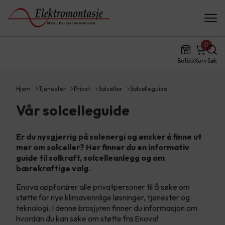
0
Butikk
Kurv
Søk
Hjem
Tjenester
Privat
Solceller
Solcelleguide
Vår solcelleguide
Er du nysgjerrig på solenergi og ønsker å finne ut
mer om solceller? Her finner du en informativ
guide til solkraft, solcelleanlegg og om
bærekraftige valg.
Enova oppfordrer alle privatpersoner til å søke om
støtte for nye klimavennlige løsninger, tjenester og
teknologi. I denne brosjyren finner du informasjon om
hvordan du kan søke om støtte fra Enova!