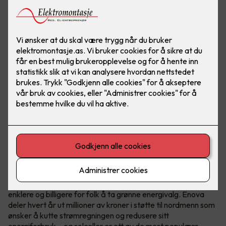
Hvem er Enova?
Enova er et statlig selskap med ett oppdrag - å gjøre det
enklere og billigere for folk å ta grønne energivalg. Enova
deler hvert år ut millioner av kroner i støtte til nordmenn som
ønsker å kutte strømregningen og redusere sitt
energiforbruk – og solceller er ett av de mest populære