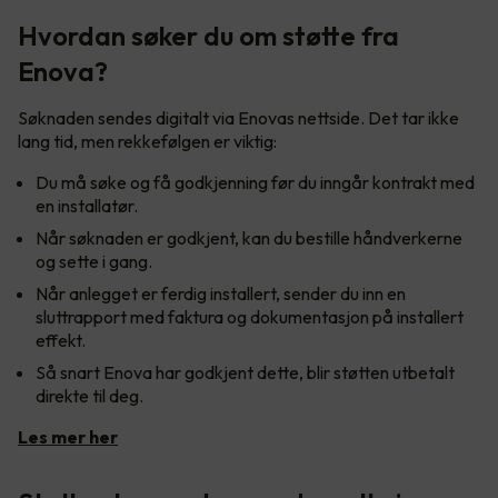
Hvordan søker du om støtte fra
Enova?
Søknaden sendes digitalt via Enovas nettside. Det tar ikke
lang tid, men rekkefølgen er viktig:
Du må søke og få godkjenning før du inngår kontrakt med
en installatør.
Når søknaden er godkjent, kan du bestille håndverkerne
og sette i gang.
Når anlegget er ferdig installert, sender du inn en
sluttrapport med faktura og dokumentasjon på installert
effekt.
Så snart Enova har godkjent dette, blir støtten utbetalt
direkte til deg.
Les mer her