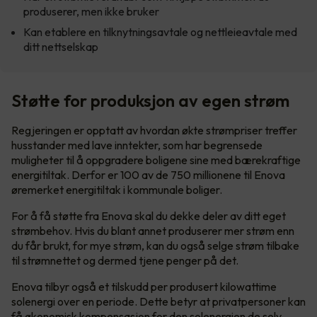
produserer, men ikke bruker
Kan etablere en tilknytningsavtale og nettleieavtale med
ditt nettselskap
Støtte for produksjon av egen strøm
Regjeringen er opptatt av hvordan økte strømpriser treffer
husstander med lave inntekter, som har begrensede
muligheter til å oppgradere boligene sine med bærekraftige
energitiltak. Derfor er 100 av de 750 millionene til Enova
øremerket energitiltak i kommunale boliger.
For å få støtte fra Enova skal du dekke deler av ditt eget
strømbehov. Hvis du blant annet produserer mer strøm enn
du får brukt, for mye strøm, kan du også selge strøm tilbake
til strømnettet og dermed tjene penger på det.
Enova tilbyr også et tilskudd per produsert kilowattime
solenergi over en periode. Dette betyr at privatpersoner kan
få økonomisk kompensasjon for den solenergien de selv