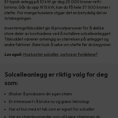
Et typisk anlegg på 10 kW gir deg 25 000 kroner rett i
lomma. Går du opp til 15 kW, kan du få hele 37 500 kroner i
støtte. For mange huseiere utgjør det en betydelig del av
totalregningen.
Investeringstilskuddet gis til privatpersoner for å dekke
store deler av kostnadene ved å installere solcelleanlegget.
Tilskuddet varierer avhengig av størrelsen på anlegget og
andre faktorer. Bare husk å søke om støtte før du begynner.
Les også:
Hva koster solceller, og hva er fordelene?
Solcelleanlegg er riktig valg for deg
som:
Ønsker å produsere din egen strøm
Er interessert i å bruke ny og grønn teknologi
Har et hus med et tak som er egnet for solceller
Har en strømleverandør som vil kjøpe strømmen du