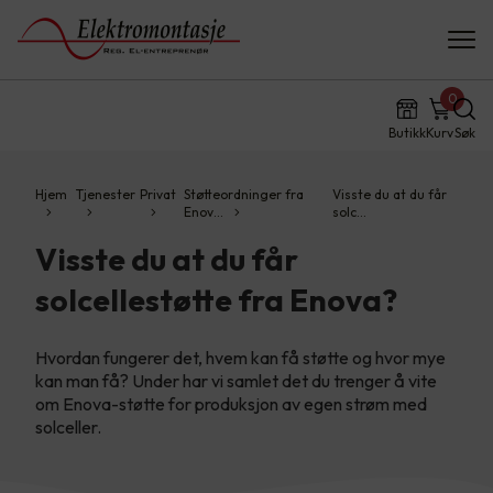
0
Butikk
Kurv
Søk
Hjem
Tjenester
Privat
Støtteordninger fra
Visste du at du får
Enov…
solc…
Visste du at du får
solcellestøtte fra Enova?
Hvordan fungerer det, hvem kan få støtte og hvor mye
kan man få? Under har vi samlet det du trenger å vite
om Enova-støtte for produksjon av egen strøm med
solceller.