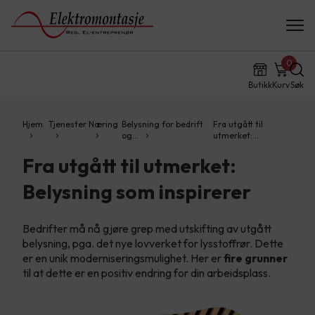
0
Butikk
Kurv
Søk
Hjem
Tjenester
Næring
Belysning for bedrift
Fra utgått til
og…
utmerket:…
Fra utgått til utmerket:
Belysning som inspirerer
Bedrifter må nå gjøre grep med utskifting av utgått
belysning, pga. det nye lovverket for lysstoffrør. Dette
er en unik moderniseringsmulighet. Her er
fire grunner
til at dette er en positiv endring for din arbeidsplass.