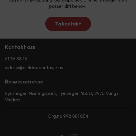
passer ditt behov.
Ta kontakt
Kontakt oss
61 36 88 15
vidarw@elektromontasje.as
Besøksadresse
Synshagen Næringspark, Tyinvegen 4850, 2975 Vang i
Valdres
Org.no 998 881 854