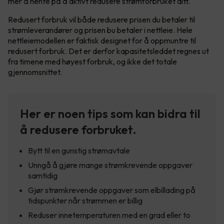
mer å hente på å aktivt redusere strømforbruket ditt.
Redusert forbruk vil både redusere prisen du betaler til
strømleverandører og prisen bu betaler i nettleie. Hele
nettleiemodellen er faktisk designet for å oppmuntre til
redusert forbruk. Det er derfor kapasitetsleddet regnes ut
fra timene med høyest forbruk, og ikke det totale
gjennomsnittet.
Her er noen tips som kan bidra til
å redusere forbruket.
Bytt til en gunstig strømavtale
Unngå å gjøre mange strømkrevende oppgaver
samtidig
Gjør strømkrevende oppgaver som elbillading på
tidspunkter når strømmen er billig
Reduser innetemperaturen med en grad eller to