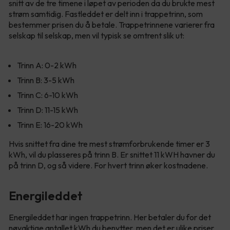
snitt av de tre timene i løpet av perioden da du brukte mest
strøm samtidig. Fastleddet er delt inn i trappetrinn, som
bestemmer prisen du å betale. Trappetrinnene varierer fra
selskap til selskap, men vil typisk se omtrent slik ut:
Trinn A: 0-2 kWh
Trinn B: 3-5 kWh
Trinn C: 6-10 kWh
Trinn D: 11-15 kWh
Trinn E: 16-20 kWh
Hvis snittet fra dine tre mest strømforbrukende timer er 3
kWh, vil du plasseres på trinn B. Er snittet 11 kWH havner du
på trinn D, og så videre. For hvert trinn øker kostnadene.
Energileddet
Energileddet har ingen trappetrinn. Her betaler du for det
nøyaktige antallet kWh du benytter, men det er ulike priser