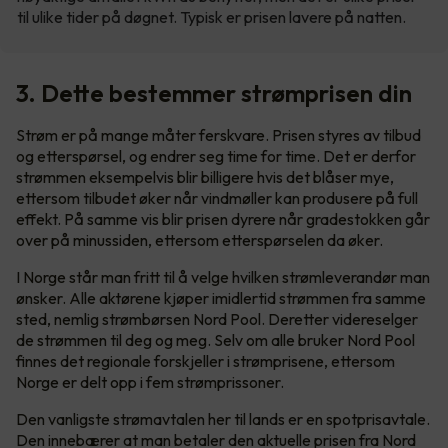
til ulike tider på døgnet. Typisk er prisen lavere på natten.
3. Dette bestemmer strømprisen din
Strøm er på mange måter ferskvare. Prisen styres av tilbud
og etterspørsel, og endrer seg time for time. Det er derfor
strømmen eksempelvis blir billigere hvis det blåser mye,
ettersom tilbudet øker når vindmøller kan produsere på full
effekt. På samme vis blir prisen dyrere når gradestokken går
over på minussiden, ettersom etterspørselen da øker.
I Norge står man fritt til å velge hvilken strømleverandør man
ønsker. Alle aktørene kjøper imidlertid strømmen fra samme
sted, nemlig strømbørsen Nord Pool. Deretter videreselger
de strømmen til deg og meg. Selv om alle bruker Nord Pool
finnes det regionale forskjeller i strømprisene, ettersom
Norge er delt opp i fem strømprissoner.
Den vanligste strømavtalen her til lands er en spotprisavtale.
Den innebærer at man betaler den aktuelle prisen fra Nord