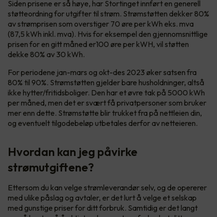
Siden prisene er så høye, har Stortinget innført en generell
støtteordning for utgifter til strøm. Strømstøtten dekker 80%
av strømprisen som overstiger 70 øre per kWh eks. mva
(87,5 kWh inkl. mva). Hvis for eksempel den gjennomsnittlige
prisen for en gitt måned er100 øre per kWH, vil støtten
dekke 80% av 30 kWh.
For periodene jan-mars og okt-des 2023 øker satsen fra
80% til 90%. Strømstøtten gjelder bare husholdninger, altså
ikke hytter/fritidsboliger. Den har et øvre tak på 5000 kWh
per måned, men det er svært få privatpersoner som bruker
mer enn dette. Strømstøtte blir trukket fra på nettleien din,
og eventuelt tilgodebeløp utbetales derfor av netteieren.
Hvordan kan jeg påvirke
strømutgiftene?
Ettersom du kan velge strømleverandør selv, og de opererer
med ulike påslag og avtaler, er det lurt å velge et selskap
med gunstige priser for ditt forbruk. Samtidig er det langt