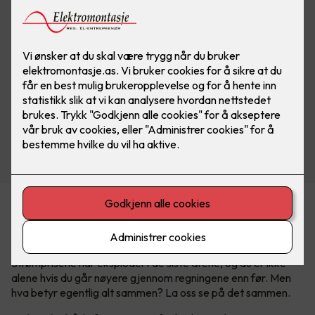
Kan være tricky å forstå
strømregningen
Strømprisene har eksplodert de siste årene, og du er ikke
alene hvis du går nøyere gjennom regningene enn før. Men
hva betyr egentlig alt sammen? La oss se på det sammen.