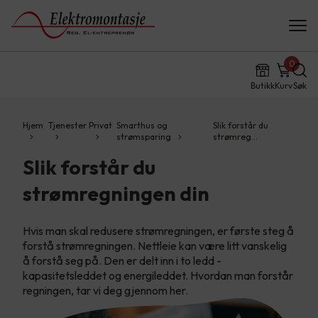
0
Butikk
Kurv
Søk
Hjem
Tjenester
Privat
Smarthus og
Slik forstår du
strømsparing
strømreg…
Slik forstår du
strømregningen din
Hvis man skal redusere strømregningen, er første steg å
forstå strømregningen. Nettleie kan være litt vanskelig
å forstå seg på. Den er delt inn i to ledd -
kapasitetsleddet og energileddet. Hvordan man forstår
regningen, tar vi deg gjennom her.