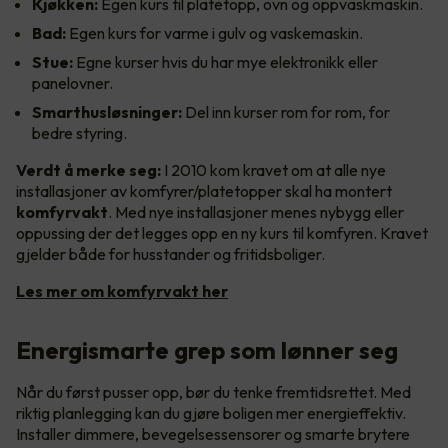
Kjøkken:
Egen kurs til platetopp, ovn og oppvaskmaskin.
Bad:
Egen kurs for varme i gulv og vaskemaskin.
Stue:
Egne kurser hvis du har mye elektronikk eller
panelovner.
Smarthusløsninger:
Del inn kurser rom for rom, for
bedre styring.
Verdt å merke seg:
I 2010 kom kravet om at alle nye
installasjoner av komfyrer/platetopper skal ha montert
komfyrvakt
. Med nye installasjoner menes nybygg eller
oppussing der det legges opp en ny kurs til komfyren. Kravet
gjelder både for husstander og fritidsboliger.
Les mer om komfyrvakt her
Energismarte grep som lønner seg
Når du først pusser opp, bør du tenke fremtidsrettet. Med
riktig planlegging kan du gjøre boligen mer energieffektiv.
Installer dimmere, bevegelsessensorer og smarte brytere