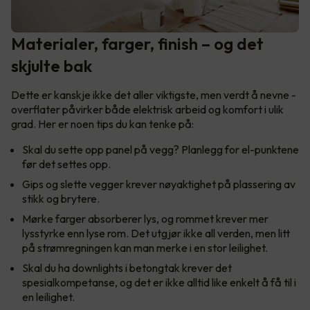
Materialer, farger, finish – og det
skjulte bak
Dette er kanskje ikke det aller viktigste, men verdt å nevne -
overflater påvirker både elektrisk arbeid og komfort i ulik
grad. Her er noen tips du kan tenke på:
Skal du sette opp panel på vegg? Planlegg for el-punktene
før det settes opp.
Gips og slette vegger krever nøyaktighet på plassering av
stikk og brytere.
Mørke farger absorberer lys, og rommet krever mer
lysstyrke enn lyse rom. Det utgjør ikke all verden, men litt
på strømregningen kan man merke i en stor leilighet.
Skal du ha downlights i betongtak krever det
spesialkompetanse, og det er ikke alltid like enkelt å få til i
en leilighet.