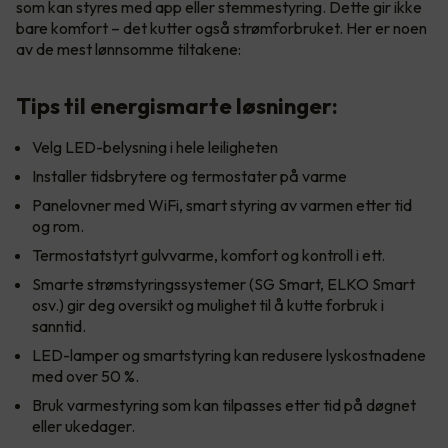
som kan styres med app eller stemmestyring. Dette gir ikke
bare komfort – det kutter også strømforbruket. Her er noen
av de mest lønnsomme tiltakene:
Tips til energismarte løsninger:
Velg LED-belysning i hele leiligheten
Installer tidsbrytere og termostater på varme
Panelovner med WiFi, smart styring av varmen etter tid
og rom.
Termostatstyrt gulvvarme, komfort og kontroll i ett.
Smarte strømstyringssystemer (SG Smart, ELKO Smart
osv.) gir deg oversikt og mulighet til å kutte forbruk i
sanntid.
LED-lamper og smartstyring kan redusere lyskostnadene
med over 50 %.
Bruk varmestyring som kan tilpasses etter tid på døgnet
eller ukedager.