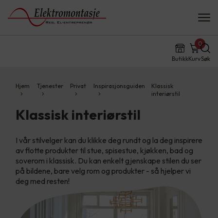
0
Butikk
Kurv
Søk
Hjem
Tjenester
Privat
Inspirasjonsguiden
Klassisk
interiørstil
Klassisk interiørstil
I vår stilvelger kan du klikke deg rundt og la deg inspirere
av flotte produkter til stue, spisestue, kjøkken, bad og
soverom i klassisk. Du kan enkelt gjenskape stilen du ser
på bildene, bare velg rom og produkter - så hjelper vi
deg med resten!