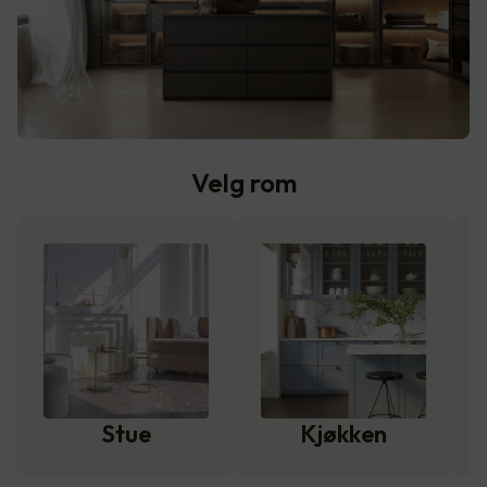
Velg rom
Stue
Kjøkken