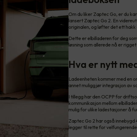
Om du liker Zaptec Go, er du kan
lansert Zaptec Go 2. En videreut
originalen, og løfter det ett hak
Dette er elbilladeren for deg som
løsning som allerede nå er rigget
Hva er nytt me
Ladeenheten kommer med en omf
annet muliggjør integrasjon av s
I tillegg har den OCPP for drifts
kommunikasjon mellom elbillader
mulig for ulike ladestasjoner å
Zaptec Go 2 har også innebygd 
legger til rette for velfungerende