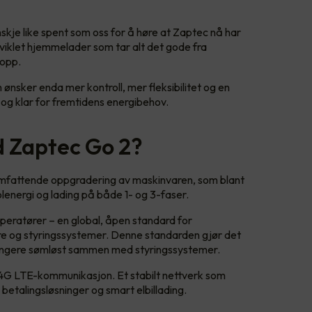
skje like spent som oss for å høre at Zaptec nå har
viklet hjemmelader som tar alt det gode fra
k opp.
 ønsker enda mer kontroll, mer fleksibilitet og en
 og klar for fremtidens energibehov.
d Zaptec Go 2?
attende oppgradering av maskinvaren, som blant
olenergi og lading på både 1- og 3-faser.
operatører – en global, åpen standard for
e og styringssystemer. Denne standarden gjør det
 fungere sømløst sammen med styringssystemer.
4G LTE-kommunikasjon. Et stabilt nettverk som
 betalingsløsninger og smart elbillading.