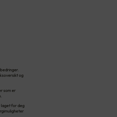
rbedringer.
uksoversikt og
er som er
n.
 laget for deg
ergimuligheter