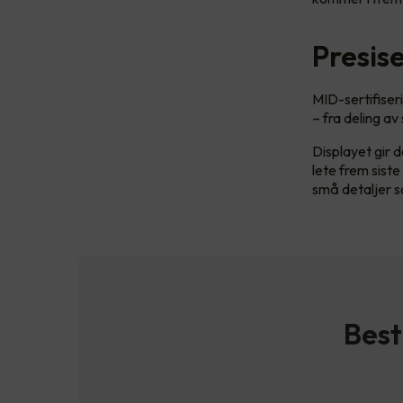
Presis
MID-sertifiser
– fra deling av
Displayet gir d
lete frem siste
små detaljer s
Best