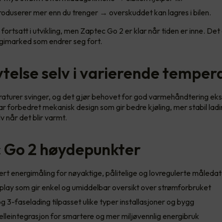
roduserer mer enn du trenger → overskuddet kan lagres i bilen.
fortsatt i utvikling, men Zaptec Go 2 er klar når tiden er inne. Det 
ergimarked som endrer seg fort.
ytelse selv i varierende temper
turer svinger, og det gjør behovet for god varmehåndtering ekstr
r forbedret mekanisk design som gir bedre kjøling, mer stabil lad
v når det blir varmt.
 Go 2 høydepunkter
ert energimåling for nøyaktige, pålitelige og lovregulerte måleda
splay som gir enkel og umiddelbar oversikt over strømforbruket
og 3-faselading tilpasset ulike typer installasjoner og bygg
celleintegrasjon for smartere og mer miljøvennlig energibruk