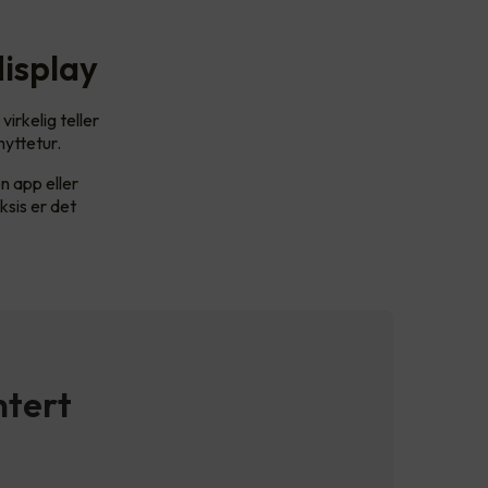
display
irkelig teller
hyttetur.
n app eller
ksis er det
ntert