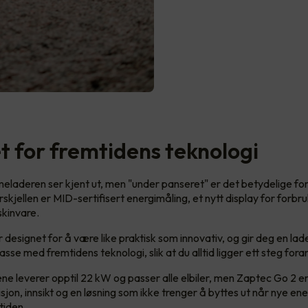
et for fremtidens teknologi
laderen ser kjent ut, men "under panseret" er det betydelige fo
skjellen er MID-sertifisert energimåling, et nytt display for forbr
kinvare.
 designet for å være like praktisk som innovativ, og gir deg en lad
passe med fremtidens teknologi, slik at du alltid ligger ett steg fora
e leverer opptil 22 kW og passer alle elbiler, men Zaptec Go 2 er
isjon, innsikt og en løsning som ikke trenger å byttes ut når nye en
tiden.