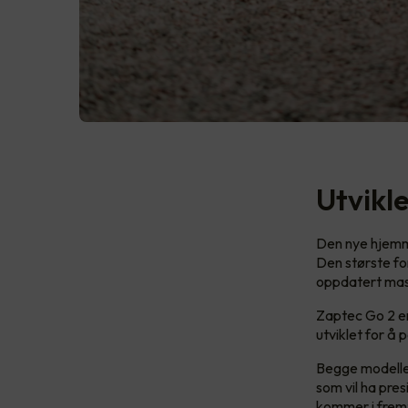
Utvikl
Den nye hjemme
Den største for
oppdatert mas
Zaptec Go 2 er
utviklet for å 
Begge modellen
som vil ha pres
kommer i frem