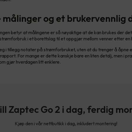
e målinger og et brukervennlig 
ingen betyr at målingene er så nøyaktige at de kan brukes der det v
 strømforbruk i et borettslag til et oppgjør mellom venner etter en 
eg i tillegg notater på strømforbruket, uten at du trenger å åpne e
 rapport. For mange er dette kanskje bare en liten detalj, men i pra
om gjør hverdagen litt enklere.
ill Zaptec Go 2 i dag, ferdig mo
Kjøp den i vår nettbutikk i dag, inkludert montering!