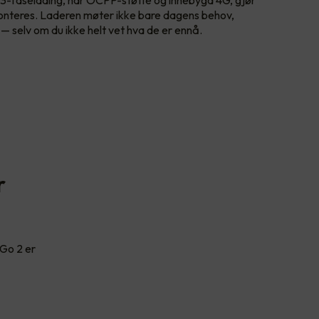
 3-faselading, har OCPP-støtte og innebygd 4G, gjør
monteres. Laderen møter ikke bare dagens behov,
— selv om du ikke helt vet hva de er ennå.
r
 Go 2 er