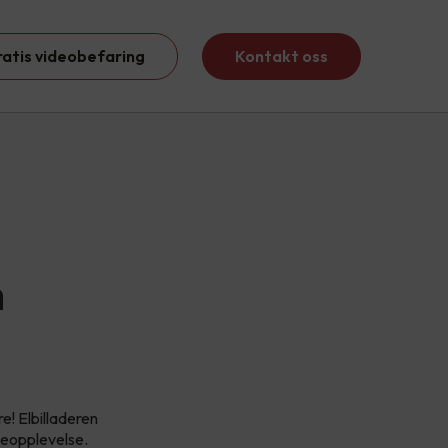
ratis videobefaring
Kontakt oss
n
e! Elbilladeren
deopplevelse.