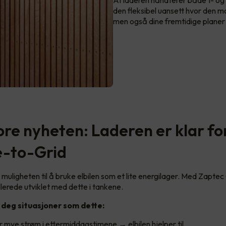
At laderen håndterer både 1- og
den fleksibel uansett hvor den 
men også dine fremtidige planer 
ore nyheten: Laderen er klar fo
e-to-Grid
muligheten til å bruke elbilen som et lite energilager. Med Zaptec
lerede utviklet med dette i tankene.
 deg situasjoner som dette:
 mye strøm i ettermiddagstimene → elbilen hjelper til.