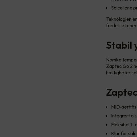
Solcellene p
Teknologien er 
fordel i et en
Stabil 
Norske tempera
Zaptec Go 2 ha
hastigheter sel
Zaptec
MID-sertifis
Integrert di
Fleksibel 1- 
Klar for sol