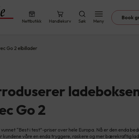
Book g
Nettbutikk
Handlekurv
Søk
Meny
ec Go 2 elbillader
ntroduserer ladebokse
ec Go 2
vunnet “Best i test”-priser over hele Europa. Nå er den enda bedr
r kundene våre en enda tryggere, raskere og mer bærekraftig la