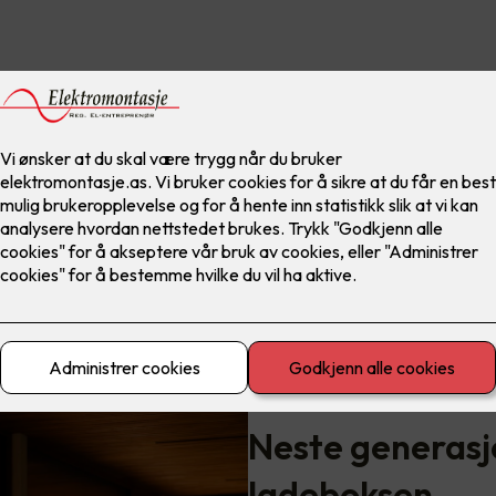
Neste generasj
ladeboksen