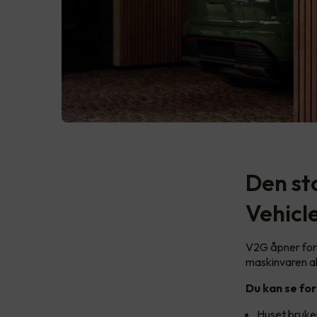
Den st
Vehicl
V2G åpner for 
maskinvaren al
Du kan se for
Huset bruker