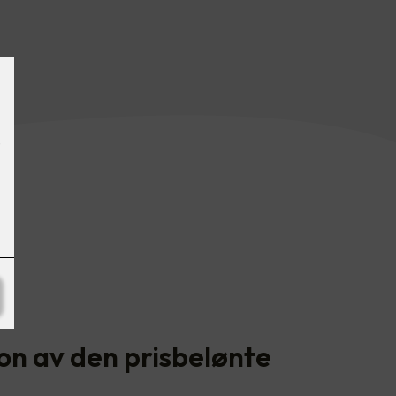
on av den prisbelønte