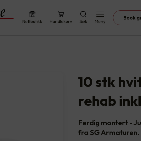
Book g
Nettbutikk
Handlekurv
Søk
Meny
10 stk hv
rehab ink
Ferdig montert - 
fra SG Armaturen. 