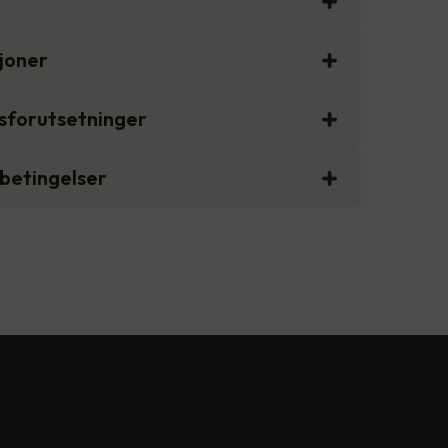
sjoner
gsforutsetninger
sbetingelser