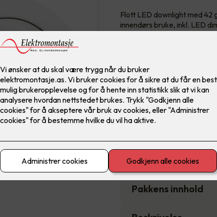
Flott LED downlight med 42 gr
innendørs bruke, inkl. LED di
Farge
8,900
,-
Antall
-
Pakkens innhold