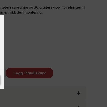
aders spredning og 30 graders vipp i to retninger til
mmer. Inkludert montering.
+
Legg i handlekurv