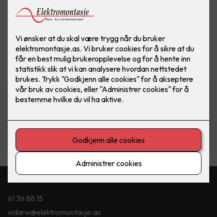
Vis flere
filtre
Komfyrvakt mKomfy Wally
m/trådløs sensor
Komfyrvakt mKomfy 25 Wally fra CTM
Lyng.
5,750
,-
Kontakt oss
61 36 88 15
vidarw@elektromontasje.as