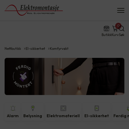
0
Butikk
Kurv
Søk
Nettbutikk
El-sikkerhet
Komfyrvakt
Alarm
Belysning
Elektromateriell
El-sikkerhet
Ferdig 