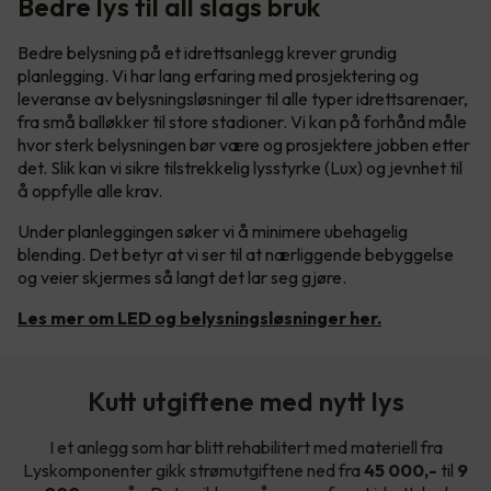
Bedre lys til all slags bruk
Bedre belysning på et idrettsanlegg krever grundig
planlegging. Vi har lang erfaring med prosjektering og
leveranse av belysningsløsninger til alle typer idrettsarenaer,
fra små balløkker til store stadioner. Vi kan på forhånd måle
hvor sterk belysningen bør være og prosjektere jobben etter
det. Slik kan vi sikre tilstrekkelig lysstyrke (Lux) og jevnhet til
å oppfylle alle krav.
Under planleggingen søker vi å minimere ubehagelig
blending. Det betyr at vi ser til at nærliggende bebyggelse
og veier skjermes så langt det lar seg gjøre.
Les mer om LED og belysningsløsninger her.
Kutt utgiftene med nytt lys
I et anlegg som har blitt rehabilitert med materiell fra
Lyskomponenter gikk strømutgiftene ned fra
45 000,-
til
9