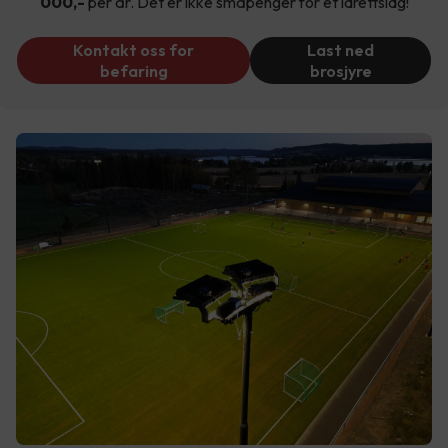
000,-
per år. Det er ikke småpenger for et idrettslag!
Kontakt oss for
Last ned
befaring
brosjyre