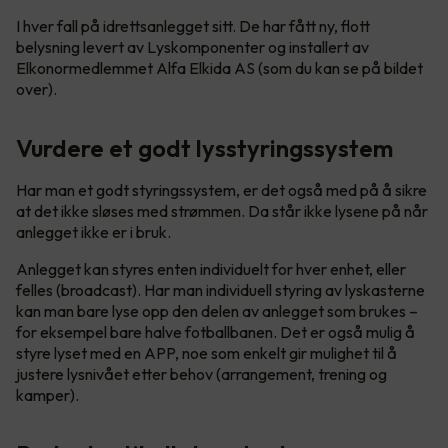
I hver fall på idrettsanlegget sitt. De har fått ny, flott
belysning levert av Lyskomponenter og installert av
Elkonormedlemmet Alfa Elkida AS (som du kan se på bildet
over).
Vurdere et godt lysstyringssystem
Har man et godt styringssystem, er det også med på å sikre
at det ikke sløses med strømmen. Da står ikke lysene på når
anlegget ikke er i bruk.
Anlegget kan styres enten individuelt for hver enhet, eller
felles (broadcast). Har man individuell styring av lyskasterne
kan man bare lyse opp den delen av anlegget som brukes –
for eksempel bare halve fotballbanen. Det er også mulig å
styre lyset med en APP, noe som enkelt gir mulighet til å
justere lysnivået etter behov (arrangement, trening og
kamper).