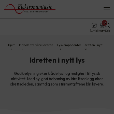
0
Butikk
Kurv
Søk
Hjem
Innhold fra våre leveran…
Lyskomponenter
Idretten i nytt
lys
Idretten i nytt lys
God belysning øker både lyst og mulighet til fysisk
aktivitet. Med ny, god belysning av idrettsanlegg øker
idrettsgleden, samtidig som strømutgiftene blir lavere.