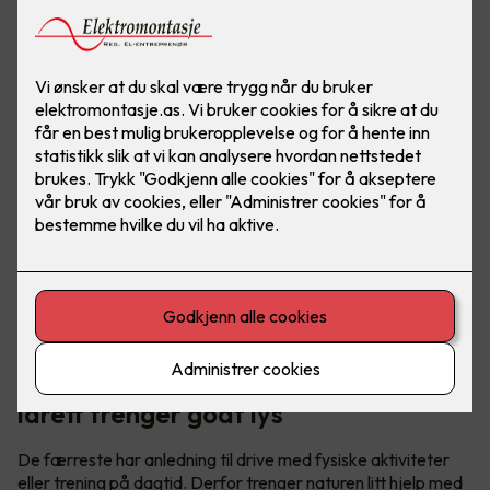
God folkehelse trenger idrett – og
idrett trenger godt lys
De færreste har anledning til drive med fysiske aktiviteter
eller trening på dagtid. Derfor trenger naturen litt hjelp med