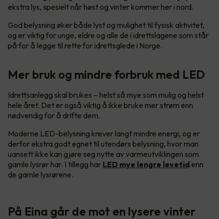
ekstra lys, spesielt når høst og vinter kommer her i nord.
God belysning øker både lyst og mulighet til fysisk aktivitet,
og er viktig for unge, eldre og alle de i idrettslagene som står
på for å legge til rette for idrettsglede i Norge.
Mer bruk og mindre forbruk med LED
Idrettsanlegg skal brukes – helst så mye som mulig og helst
hele året. Det er også viktig å ikke bruke mer strøm enn
nødvendig for å drifte dem.
Moderne LED-belysning krever langt mindre energi, og er
derfor ekstra godt egnet til utendørs belysning, hvor man
uansett ikke kan gjøre seg nytte av varmeutviklingen som
gamle lysrør har. I tillegg har
LED mye lengre levetid
enn
de gamle lysrørene.
På Eina går de mot en lysere vinter